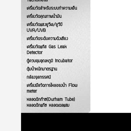
Tachometer
เครื่องวัดสำหรับระบบทำความเย็น
เครื่องวัดคุณภาพน้ำมัน
เครื่องวัดแสงยูวีเอ/ยูวีบี
UVA/UVB
เครื่องวัดระดับความดังเสียง
เครื่องวัดแก๊ส Gas Leak
Detector
ตู้ควบคุมอุณหภูมิ Incubator
ตุ้มน้ำหนักมาตรฐาน
กล้องจุลทรรศน์
เครื่องมือวัดการไหลของน้ำ Flow
meter
หลอดดักก๊าซ(Durham Tube)
หลอดดักแก๊ซ หลอดเดอแฮม