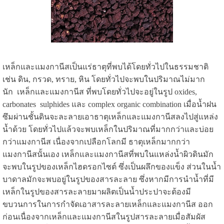
เหล็กและแมงกานีสเป็นแร่ธาตุที่พบได้โดยทั่วไปในธรรมชาติ
เช่น ดิน, กรวด, ทราย, หิน โดยทั่วไปจะพบในปริมาณไม่มาก
นัก เหล็กและแมงกานีส ที่พบโดยทั่วไปจะอยู่ในรูป oxides,
carbonates sulphides และ complex organic combination เมื่อน้ำฝน
ซึมผ่านชั้นดินจะละลายเอาธาตุเหล็กและแมงกานีสลงไปสู่แหล่ง
น้ำด้วย โดยทั่วไปแล้วจะพบเหล็กในปริมาณที่มากกว่าและบ่อย
กว่าแมงกานีส เนื่องจากเปลือกโลกมี ธาตุเหล็กมากกว่า
แมงกานีสนั้นเอง เหล็กและแมงกานีสที่พบในแหล่งน้ำผิวดินมัก
จะพบในรูปของเหล็กไฮดรอกไซต์ ซึ่งเป็นผลึกของแข็ง ส่วนในน้ำ
บาดาลมักจะพบอยู่ในรูปของสารละลาย ซึ่งหากมีการนำน้ำที่มี
เหล็กในรูปของสารละลายมาผลิตเป็นน้ำประปาจะต้องมี
ขบวนการในการกำจัดเอาสารละลายเหล็กและแมงกานีส ออก
ก่อนเนื่องจากเหล็กและแมงกานีสในรูปสารละลายเมื่อสัมผัส