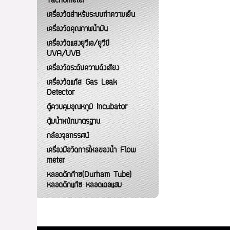
Tachometer
เครื่องวัดสำหรับระบบทำความเย็น
เครื่องวัดคุณภาพน้ำมัน
เครื่องวัดแสงยูวีเอ/ยูวีบี
UVA/UVB
เครื่องวัดระดับความดังเสียง
เครื่องวัดแก๊ส Gas Leak
Detector
ตู้ควบคุมอุณหภูมิ Incubator
ตุ้มน้ำหนักมาตรฐาน
กล้องจุลทรรศน์
เครื่องมือวัดการไหลของน้ำ Flow
meter
หลอดดักก๊าซ(Durham Tube)
หลอดดักแก๊ซ หลอดเดอแฮม