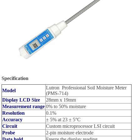
Specification
Lutron Professional Soil Moisture Meter
Model
(PMS-714)
Display LCD Size
28mm x 19mm
Measurement range
0% to 50% moisture
Resolution
0.1%
Accuracy
± 5% at 23 ± 5°C
Circuit
Custom microprocessor LSI circuit
Probe
2-pin moisture electrode
Data hold
Freeze the display reading