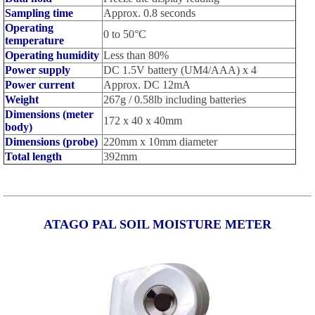
Sampling time
Approx. 0.8 seconds
Operating
0 to 50°C
temperature
Operating humidity
Less than 80%
Power supply
DC 1.5V battery (UM4/AAA) x 4
Power current
Approx. DC 12mA
Weight
267g / 0.58lb including batteries
Dimensions (meter
172 x 40 x 40mm
body)
Dimensions (probe)
220mm x 10mm diameter
Total length
392mm
ATAGO PAL SOIL MOISTURE METER