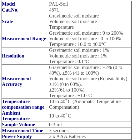
Model
PAL-Soil
Cat.No.
4571
Gravimetric soil moisture
Scale
Volumetric soil moisture
Temperature
Gravimetric soil moisture : 0 to 200%
Measurement Range
Volumetric soil moisture : 0 to 100%
Temperature : 10.0 to 40.0°C
Gravimetric soil moisture : 1%
Resolution
Volumetric soil moisture : 1%
Temperature : 0.1°C
Gravimetric soil moisture : ±2% (0 to
40%), ±5% (41 to 100%)
Measurement
Volumetric soil moisture (Repeatability) :
Accuracy
±1% (0 to 60%),
±2%(61 to 100%)
Temperature : ±1.0°C
Temperature
10 to 40ﾟC (Automatic Temperature
compensation range
Compensation)
Ambient
10 to 40ﾟC
Temperature
Sample Volume
0.3 mL
Measurement Time
3 seconds
Power Supply
2 x AAA Batteries