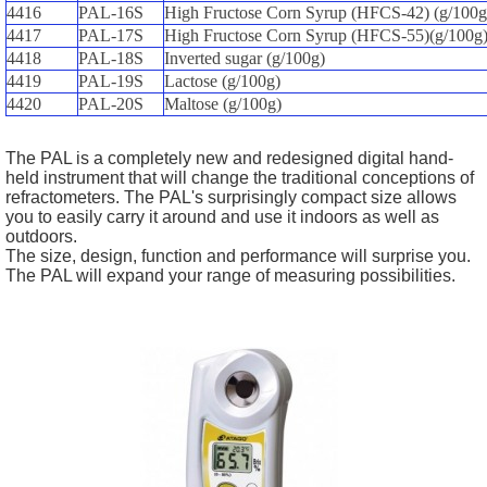
4416
PAL-16S
High Fructose Corn Syrup (HFCS-42) (g/100g
4417
PAL-17S
High Fructose Corn Syrup (HFCS-55)(g/100g
4418
PAL-18S
Inverted sugar (g/100g)
4419
PAL-19S
Lactose (g/100g)
4420
PAL-20S
Maltose (g/100g)
The PAL is a completely new and redesigned digital hand-
held instrument that will change the traditional conceptions of
refractometers. The PAL's surprisingly compact size allows
you to easily carry it around and use it indoors as well as
outdoors.
The size, design, function and performance will surprise you.
The PAL will expand your range of measuring possibilities.