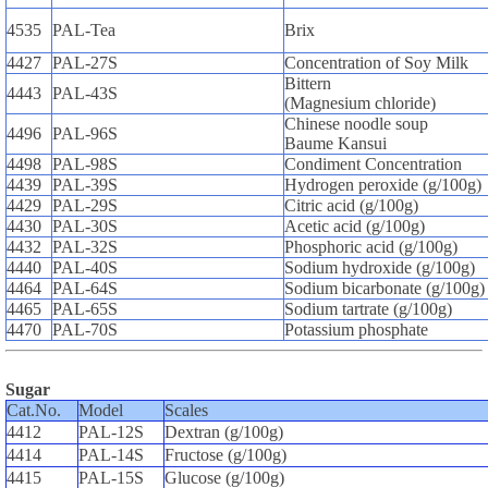
4535
PAL-Tea
Brix
4427
PAL-27S
Concentration of Soy Milk
Bittern
4443
PAL-43S
(Magnesium chloride)
Chinese noodle soup
4496
PAL-96S
Baume Kansui
4498
PAL-98S
Condiment Concentration
4439
PAL-39S
Hydrogen peroxide (g/100g)
4429
PAL-29S
Citric acid (g/100g)
4430
PAL-30S
Acetic acid (g/100g)
4432
PAL-32S
Phosphoric acid (g/100g)
4440
PAL-40S
Sodium hydroxide (g/100g)
4464
PAL-64S
Sodium bicarbonate (g/100g)
4465
PAL-65S
Sodium tartrate (g/100g)
4470
PAL-70S
Potassium phosphate
Sugar
Cat.No.
Model
Scales
4412
PAL-12S
Dextran (g/100g)
4414
PAL-14S
Fructose (g/100g)
4415
PAL-15S
Glucose (g/100g)