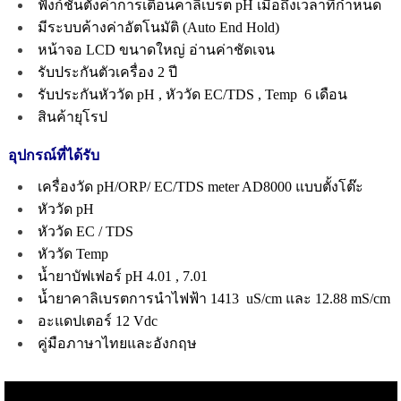
ฟังก์ชั่นตั้งค่าการเตือนคาลิเบรต pH เมื่อถึงเวลาที่กำหนด
มีระบบค้างค่าอัตโนมัติ (Auto End Hold)
หน้าจอ LCD ขนาดใหญ่ อ่านค่าชัดเจน
รับประกันตัวเครื่อง 2 ปี
รับประกันหัววัด pH , หัววัด EC/TDS , Temp 6 เดือน
สินค้ายุโรป
อุปกรณ์ที่ได้รับ
เครื่องวัด pH/ORP/ EC/TDS meter AD8000 แบบตั้งโต๊ะ
หัววัด pH
หัววัด EC / TDS
หัววัด Temp
น้ำยาบัฟเฟอร์ pH 4.01 , 7.01
น้ำยาคาลิเบรตการนำไฟฟ้า 1413 uS/cm และ 12.88 mS/cm
อะแดปเตอร์ 12 Vdc
คู่มือภาษาไทยและอังกฤษ